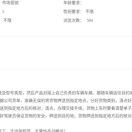
：
市场营销
年龄要求：
：
5
性别要求：
不限
：
不限
浏览次数：
504
量及型号类型，然后产品对接上自己负责的车辆车厢、跟随车辆运往目的
据公司货单，准确无误的将货物押送到指定地点，分好货物类别，清点好
送到指定地方后的核对，清点，办理交接手续。货物上车时要看清楚单子
好驾驶员保证货物的安全，押送到目的地；货物押送到指定地方后的核对
运工。叉运装卸货，无需你手动搬运！