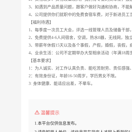
3、如遇到产品质量问题，跟客户做好沟通和协商，不能
4、公司提供你们就职中的免费食宿车费，对于新进员工
【福利待遇】
1、每季度一次员工大会，评选一线管理人员及储备干部
2、免费提供4-6人间宿舍，空调，热水0器，无线网，
3、带薪年休假15天以及各个事假，产假，婚假，丧假，
4、业余生活：公司不定期举办大型相亲活动（年满18周
【基本要求】
1：为人诚实、对工作认真负责、能吃苦耐劳、责任感强
2：有效身份证，年龄16-50周岁，学历男女不限。
3: 身体健康、能适应出差，不晕车。
温馨提示
1.本平台仅供信息发布。