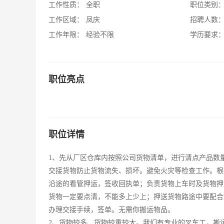
工作性质：
全职
职位类别
工作区域：
凤庆
招聘人数
工作年限：
经验不限
学历要求
职位亮点
职位详情
1、先从厂区仓库内按照公司货物清单，进行清点产品数
交接货物防止货物流失、损坏。避免火灾等检查工作。根
沿途的看管押运，签收回执单；负责货物上车时及货物押
货物一定要点清，不能多上少上；押送货物路途中要配合
办理交接手续，签单。无需你搬运物品。
2、货物较多、货物较重较大。我们有专业的叉车工，搬