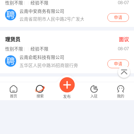
08-07
性别不限
经验不限
云南中安商务有限公司
申请
云南省昆明市人民中路2号广发大厦22楼
理货员
面议
08-07
性别不限
经验不限
云南俞乾科技有限公司
申请
五华区人民中路35招商银行旁
储备干部
面议
08-07
性别不限
经验不限
首页
搜索
入驻
我的
发布
云南俞乾科技有限公司
申请
五华区人民中路35招商银行旁
机电工程师
面议