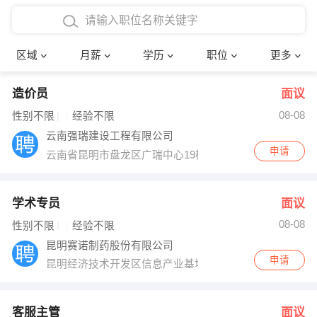
4000-5000元
本科
行政后勤
建筑装潢
确定
区域
月薪
学历
职位
更多
5000-8000元
硕士
销售岗位
教师
造价员
面议
8000-12000元
博士
文员
护士
08-08
性别不限
经验不限
12000-20000元
财务会计
传单派发
云南强瑞建设工程有限公司
申请
云南省昆明市盘龙区广瑞中心19楼
其他
超市零售
促销导购
网络IT
保健按摩
学术专员
面议
08-08
性别不限
经验不限
快递员
前台接待
昆明赛诺制药股份有限公司
申请
昆明经济技术开发区信息产业基地林溪路160号
收银员
技术员/工程师
水电/机修
部门经理
客服主管
面议