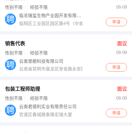
08-08
出纳
保险
性别不限
经验不限
临沧瑞玺生物产业园开发有限公司
编辑
法律
申请
临翔区工业园区园区路4号（中金科创园13栋5号）
保洁
贸易采购
销售代表
面议
跟单
理财顾问
08-08
性别不限
经验不限
云南誉朗科技有限公司
其他职位
申请
云南省昆明市盘龙区穿金路永安国际写字楼35层
包装工程师助理
面议
08-08
性别不限
经验不限
云南君德利实业有限责任公司
申请
官渡区春城路泰隆宏瑞大厦