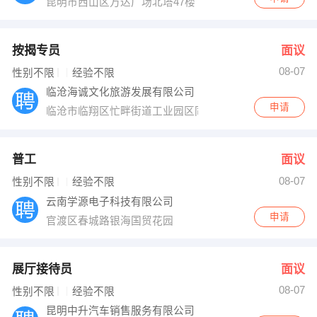
昆明市西山区万达广场北塔47楼
按揭专员
面议
08-07
性别不限
经验不限
临沧海诚文化旅游发展有限公司
申请
临沧市临翔区忙畔街道工业园区同康北城万象写字楼14楼
普工
面议
08-07
性别不限
经验不限
云南学源电子科技有限公司
申请
官渡区春城路银海国贸花园
展厅接待员
面议
08-07
性别不限
经验不限
昆明中升汽车销售服务有限公司