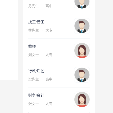
男先生
·
高中
技工/普工
林先生
·
大专
教师
刘女士
·
大专
行政/后勤
梁先生
·
高中
财务/会计
张女士
·
大专