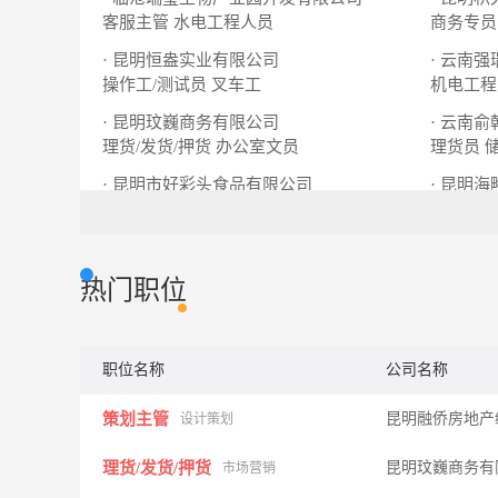
客服主管
水电工程人员
商务专员
· 昆明恒盎实业有限公司
· 云南
操作工/测试员
叉车工
机电工程
· 昆明玟巍商务有限公司
· 云南
理货/发货/押货
办公室文员
理货员
· 昆明市好彩头食品有限公司
· 昆明
业务主管
区域负责人
区域销售
热门职位
职位名称
公司名称
策划主管
昆明融侨房地产
设计策划
理货/发货/押货
昆明玟巍商务有
市场营销