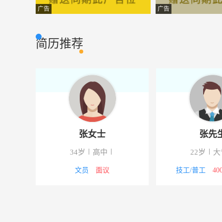
理货员
云南俞乾科技有
服务行业
广告
广告
仓管员助理
云南润耀科技有
市场营销
简历推荐
客服主管
临沧瑞玺生物产
客户服务
运维工程师助理
云南君德利实业
电脑网络
营销经理
云南中安商务有
市场营销
工程资料员
云南开洋科技有
建筑房产
张女士
张先
加油站站长
云南强林石化集
市场营销
34岁
高中
22岁
大
水电工程人员
临沧瑞玺生物产
其他类型
5000元
文员
面议
技工/普工
40