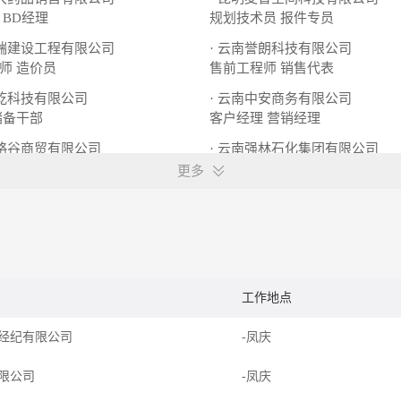
BD经理
规划技术员
报件专员
强瑞建设工程有限公司
· 云南誉朗科技有限公司
师
造价员
售前工程师
销售代表
俞乾科技有限公司
· 云南中安商务有限公司
储备干部
客户经理
营销经理
海略谷商贸有限公司
· 云南强林石化集团有限公司
经理
新媒体运营
加油站站长
产品主管
更多
工作地点
经纪有限公司
-凤庆
限公司
-凤庆