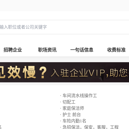
招聘企业
职场资讯
一句话信息
收费标准
· 车间流水线操作工
· 切配工
· 家庭保洁师
· 护士 前台
· 车险内勤1名
名
· 急招保洁，保安，客服，工程