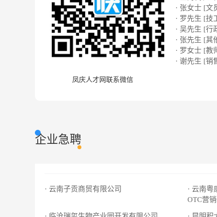
· 张女士 [文
· 罗先生 [技
· 吴先生 [行
· 张先生 [其
· 罗女士 [教
· 谢先生 [销
凤庆人才网联系微信
企业急聘
· 云南子贡商贸有限公司
· 云南
OTC营
· 临沧瑞玺生物产业园开发有限公司
· 昆明