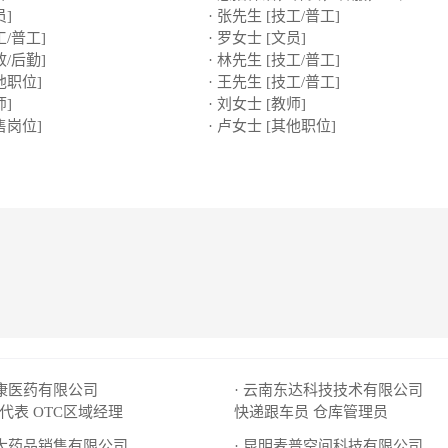
员]
· 张先生 [技工/普工]
工/普工]
· 罗女士 [文员]
政/后勤]
· 林先生 [技工/普工]
他职位]
· 王先生 [技工/普工]
师]
· 刘女士 [教师]
售岗位]
· 卢女士 [其他职位]
粤康医药有限公司
· 云南东达科技技术有限公司
销代表
OTC区域经理
快递跟车员
仓库管理员
积大药品销售有限公司
· 昆明麦普空间科技有限公司