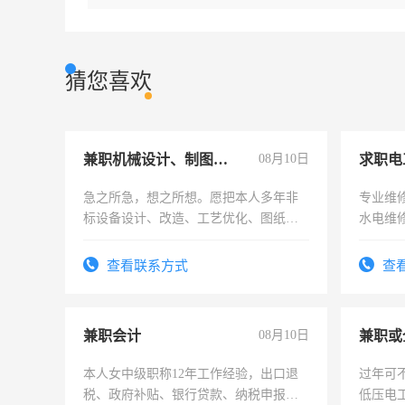
猜您喜欢
兼职机械设计、制图、设备改造
08月10日
求职电
急之所急，想之所想。愿把本人多年非
专业维
标设备设计、改造、工艺优化、图纸制
水电维
作和分解的经验与您分享。 真诚合作，
结识有识之士，共享未来。
查看联系方式
查
兼职会计
08月10日
本人女中级职称12年工作经验，出口退
过年可
税、政府补贴、银行贷款、纳税申报、
低压电