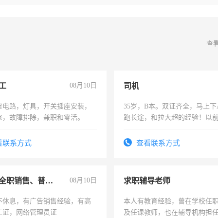
查
工
08月10日
司机
修电路，灯具，开关插座安装，
35岁，B本。双证齐全，马上下
修，故障排除，兼职和零活。
跑长途，和拉大超的经验！以
六，渣土车
看联系方式
查看联系方式
兼职或全职销售、普工、维修
08月10日
求职辅导老师
不休息，有广告销售经验，有高
本人有教育经验，曾在学校任
工证，网络管理员证
及任课教师，也在辅导机构担