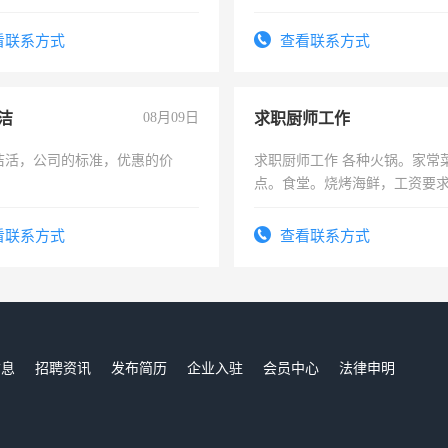
师，求周一至周五辅导老师的
看联系方式
查看联系方式
洁
08月09日
求职厨师工作
洁活，公司的标准，优惠的价
求职厨师工作 各种火锅。家常
点。食堂。烧烤海鲜，工资要求6
上
看联系方式
查看联系方式
信息
招聘资讯
发布简历
企业入驻
会员中心
法律申明
们