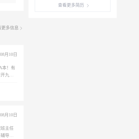
查看更多简历
看更多信息
08月10日
A本！有
前开九米
08月10日
职班主任
任辅导教