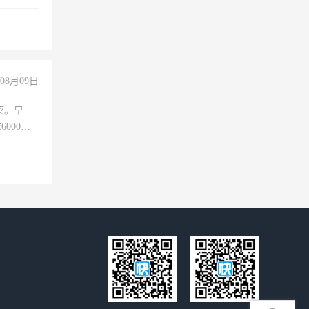
工作
08月09日
菜。早
000以