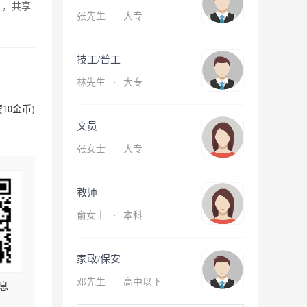
士，共享
张先生
·
大专
技工/普工
林先生
·
大专
10金币)
文员
张女士
·
大专
教师
俞女士
·
本科
家政/保安
邓先生
·
高中以下
息