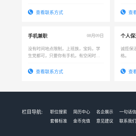
为各类公司策划，设建新账，理乱账业
务，财务咨询等业务。欲求兼职会计工
查看联系方式
查
作
手机兼职
08月09日
个人保
没有时间地点限制，上班族，宝妈，学
诚揽保
生党都可，只要你有手机，有空闲时
格。
间，一单一结，一天二三十不成问题，
勤快的四五十，每天挣零花钱没问题！
查看联系方式
查
栏目导航:
职位搜索
简历中心
名企展示
一句话
套餐标准
金币充值
意见建议
联系我