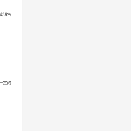
成销售
一定的