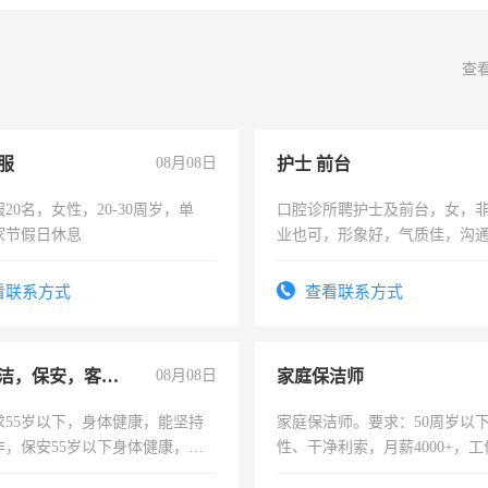
查
服
08月08日
护士 前台
20名，女性，20-30周岁，单
口腔诊所聘护士及前台，女，
家节假日休息
业也可，形象好，气质佳，沟
强。面试，周日休息。
看联系方式
查看联系方式
急招保洁，保安，客服，工程
08月08日
家庭保洁师
求55岁以下，身体健康，能坚持
家庭保洁师。要求：50周岁以
作，保安55岁以下身体健康，有
性、干净利索，月薪4000+，
形象端庄，遵纪守法，无犯罪记
时间灵活，不需坐班，适合宝