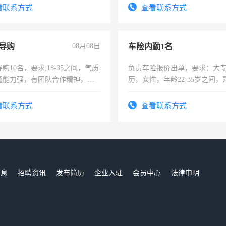
服要求45岁以下高中以上文化，
太太等。
看联系方式
查看联系方式
工作认真，性格开朗有良好沟通
工程，懂水电维修。
导购
08月08日
车险内勤1名
购10名，要求;18-35之间，气质
负责车险报价出单，要求：大
通能力强，有团队合作精神，有
历，女性，年龄22-35岁之间
，有工作经验者优先！
操作，工作态度认真，具有团
试用期1-3个月，转正后交纳五
看联系方式
查看联系方式
信息
招聘资讯
发布简历
企业入驻
会员中心
法律申明
们