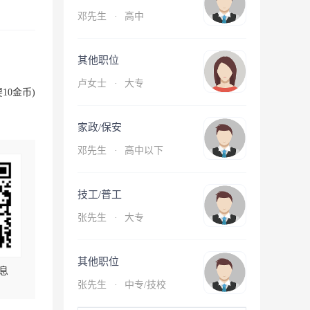
邓先生
·
高中
其他职位
卢女士
·
大专
10金币)
家政/保安
邓先生
·
高中以下
技工/普工
张先生
·
大专
其他职位
息
张先生
·
中专/技校