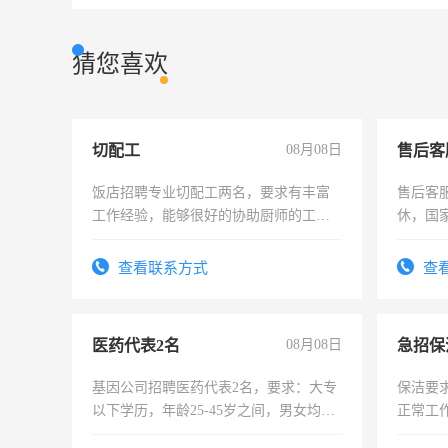
猜您喜欢
切配工
08月08日
售后客
饭店招聘专业切配工两名，要求有丰富
售后客服
工作经验，能够很好的协助厨师的工
休，国
作。包吃住，每月有公休，工资3500-
4500。
查看联系方式
查
医药代表2名
08月08日
基因公司招聘医药代表2名，要求：大专
保洁要
以下学历，年龄25-45岁之间，男女均
正常工
可，需要具有营销经验，从事过医药代
责任心