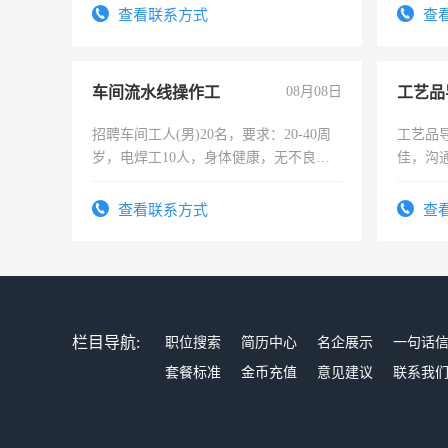
表或者有医学资质的优先，底薪+绩效，
录，客
查看联系方式
查
交五险。
懂电脑
能力，
车间流水线操作工
08月08日
工艺品
招聘车间工人(男)20名，要求：20-40周
工艺品导
岁，电焊工10人，身体健康，无不良嗜
佳，沟
好。薪资：4500-7000元，标准八人间住
上进心
宿，免费发放劳保用品，两班倒，每月
查看联系方式
查
25号准时发放工资，工作时间10小时
栏目导航:
职位搜索
简历中心
名企展示
一句话
套餐标准
金币充值
意见建议
联系我