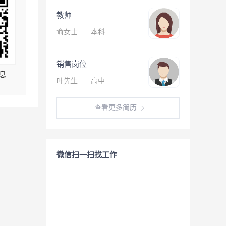
教师
俞女士
·
本科
销售岗位
息
叶先生
·
高中
查看更多简历
微信扫一扫找工作