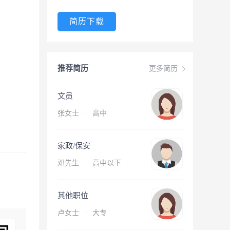
简历下载
推荐简历
更多简历
文员
张女士
·
高中
家政/保安
邓先生
·
高中以下
其他职位
卢女士
·
大专