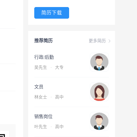
简历下载
推荐简历
更多简历
行政/后勤
吴先生
·
大专
文员
林女士
·
高中
销售岗位
叶先生
·
高中