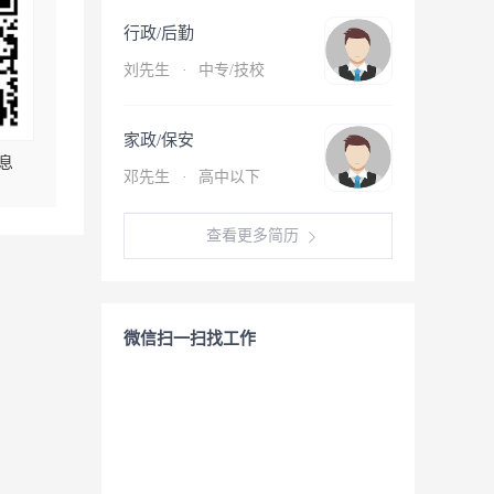
行政/后勤
刘先生
·
中专/技校
家政/保安
息
邓先生
·
高中以下
查看更多简历
微信扫一扫找工作