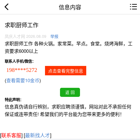
信息内容
求职厨师工作
凤庆人才网 2026.08.09
举报
求职厨师工作 各种火锅。家常菜。早点。食堂。烧烤海鲜，工
资要求6000以上
联系人手机/微信：
198****5272
点击查看完整信息
(
查看需要10金币
)
特此声明：
信息真伪请自行辨别，求职应聘须谨慎，网站对此不承担任何
保证或连带责任! 希望我们的平台能为您带来更多的便利！
[
联系客服
]
[
最新找人才
]